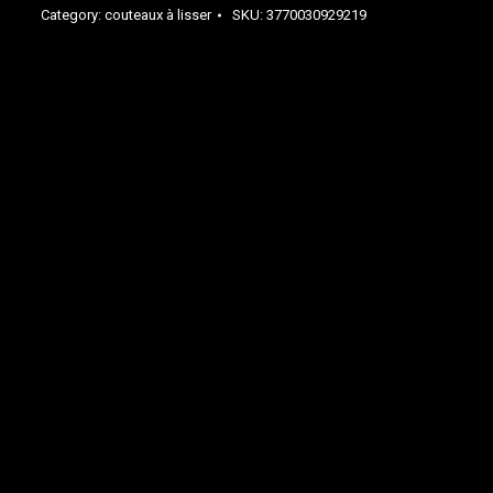
Category:
couteaux à lisser
SKU:
3770030929219